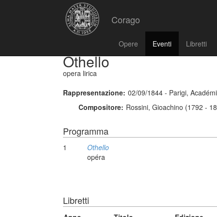
Corago
Opere
Eventi
Libretti
Othello
opera lirica
Rappresentazione:
02/09/1844 - Parigi, Académ
Compositore:
Rossini, Gioachino (1792 - 1
Programma
1
Othello
opéra
Libretti