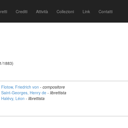
retti
Crediti
Attività
Collezioni
Link
Contatti
01/1883)
Flotow, Friedrich von
-
compositore
Saint-Georges, Henry de
-
librettista
Halévy, Léon
-
librettista