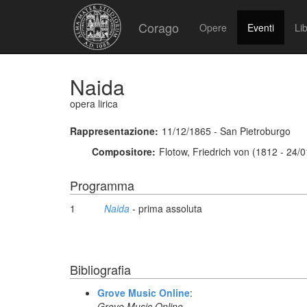
Corago
Opere
Eventi
Lib
Naida
opera lirica
Rappresentazione:
11/12/1865 - San Pietroburgo
Compositore:
Flotow, Friedrich von (1812 - 24/
Programma
1
Naida
- prima assoluta
Bibliografia
Grove Music Online
:
Grove Music Online,