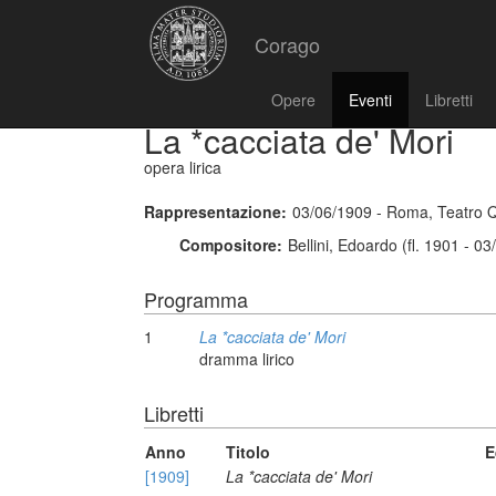
Corago
Opere
Eventi
Libretti
La *cacciata de' Mori
opera lirica
Rappresentazione:
03/06/1909 - Roma, Teatro Q
Compositore:
Bellini, Edoardo (fl. 1901 - 0
Programma
1
La *cacciata de' Mori
dramma lirico
Libretti
Anno
Titolo
E
[1909]
La *cacciata de' Mori