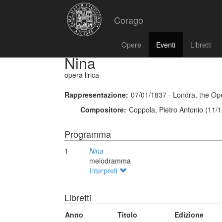
Corago
Opere
Eventi
Libretti
Nina
opera lirica
Rappresentazione:
07/01/1837 - Londra, the Op
Compositore:
Coppola, Pietro Antonio (11/
Programma
1
Nina
melodramma
Interpreti
Libretti
Anno
Titolo
Edizione