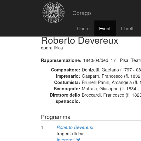
Corago
Opere
Eventi
Libretti
Roberto Devereux
opera lirica
Rappresentazione:
1840/04/ded. 17 - Pisa, Teat
Compositore:
Donizetti, Gaetano (1797 - 0
Impresario:
Gasparri, Francesco (fl. 1832
Costumista:
Brunelli Panni, Arcangela (fl.
Scenografo:
Matraia, Giuseppe (fl. 1834 -
Direttore dello
Broccardi, Francesco (fl. 182
spettacolo:
Programma
1
Roberto Devereux
tragedia lirica
Interpreti