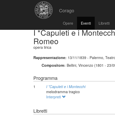
Corago
Opere
Eventi
Libretti
I *Capuleti e i Montecchi
Romeo
opera lirica
Rappresentazione:
13/11/1839 - Palermo, Teatr
Compositore:
Bellini, Vincenzo (1801 - 23/
Programma
1
I *Capuleti e i Montecchi
melodramma tragico
Interpreti
Libretti