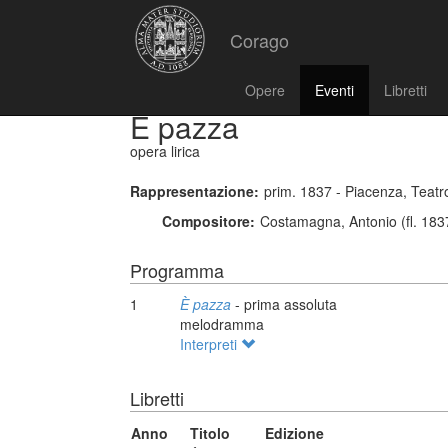
Corago
Opere
Eventi
Libretti
È pazza
opera lirica
Rappresentazione:
prim. 1837 - Piacenza, Teat
Compositore:
Costamagna, Antonio (fl. 183
Programma
1
È pazza
- prima assoluta
melodramma
Interpreti
Libretti
Anno
Titolo
Edizione