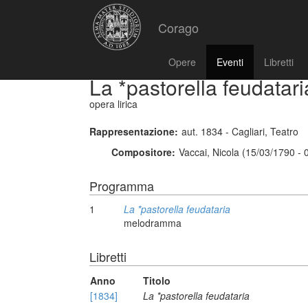
Corago
Opere
Eventi
Libretti
La *pastorella feudatari
opera lirica
Rappresentazione:
aut. 1834 - Cagliari, Teatro
Compositore:
Vaccai, Nicola (15/03/1790 - 
Programma
1
La *pastorella feudataria
melodramma
Libretti
Anno
Titolo
[1834]
La *pastorella feudataria