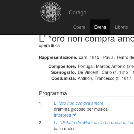
Corago
Opere
Eventi
Libretti
L' *oro non compra am
opera lirica
Rappresentazione:
carn. 1815 - Pavia, Teatro d
Compositore:
Portugal, Marcos António (24
Scenografo:
De Vincenti, Carlo (fl. 1812 -
Costumista:
Antinori, Francesco (fl. 1817 
Programma
1
L' *oro non compra amore
dramma giocoso per musica
Interpreti
2
La *disfatta de' Mori, ossia La presa di Le
ballo eroico