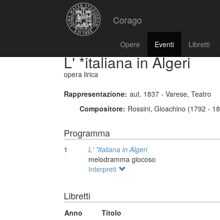
Corago
Opere
Eventi
Libretti
L' *italiana in Algeri
opera lirica
Rappresentazione:
aut. 1837 - Varese, Teatro
Compositore:
Rossini, Gioachino (1792 - 1
Programma
1
L' *italiana in Algeri
melodramma giocoso
Interpreti
Libretti
Anno
Titolo