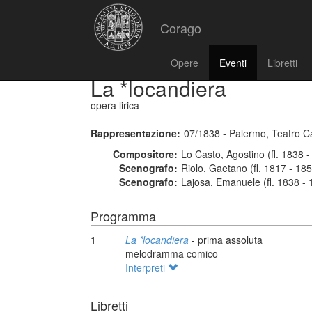
Corago
Opere
Eventi
Libretti
La *locandiera
opera lirica
Rappresentazione:
07/1838 - Palermo, Teatro C
Compositore:
Lo Casto, Agostino (fl. 1838 
Scenografo:
Riolo, Gaetano (fl. 1817 - 18
Scenografo:
Lajosa, Emanuele (fl. 1838 - 
Programma
1
La *locandiera
- prima assoluta
melodramma comico
Interpreti
Libretti