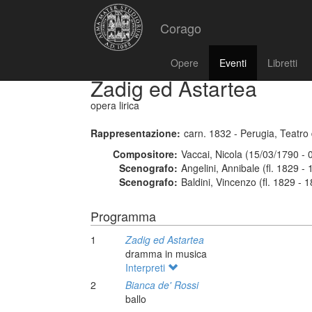
Corago
Opere
Eventi
Libretti
Zadig ed Astartea
opera lirica
Rappresentazione:
carn. 1832 - Perugia, Teatro
Compositore:
Vaccai, Nicola (15/03/1790 - 
Scenografo:
Angelini, Annibale (fl. 1829 -
Scenografo:
Baldini, Vincenzo (fl. 1829 - 
Programma
1
Zadig ed Astartea
dramma in musica
Interpreti
2
Bianca de' Rossi
ballo