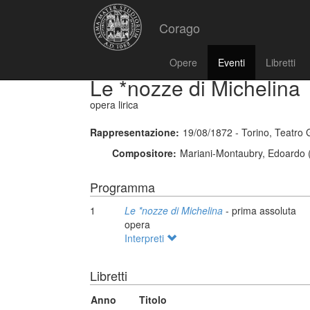
Corago
Opere
Eventi
Libretti
Le *nozze di Michelina
opera lirica
Rappresentazione:
19/08/1872 - Torino, Teatro 
Compositore:
Mariani-Montaubry, Edoardo (
Programma
1
Le *nozze di Michelina
- prima assoluta
opera
Interpreti
Libretti
Anno
Titolo