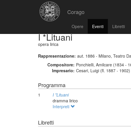
Corago
Opere
Eventi
Libretti
I *Lituani
opera lirica
Rappresentazione:
aut. 1886 - Milano, Teatro D
Compositore:
Ponchielli, Amilcare (1834 - 
Impresario:
Cesari, Luigi (fl. 1887 - 1902)
Programma
1
I *Lituani
dramma lirico
Interpreti
Libretti