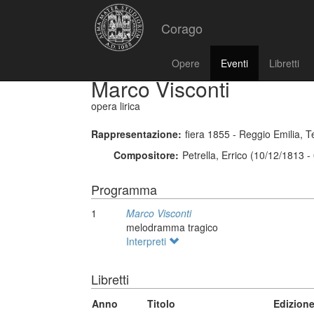
Corago
Opere
Eventi
Libretti
Marco Visconti
opera lirica
Rappresentazione:
fiera 1855 - Reggio Emilia, 
Compositore:
Petrella, Errico (10/12/1813 
Programma
1
Marco Visconti
melodramma tragico
Interpreti
Libretti
Anno
Titolo
Edizion