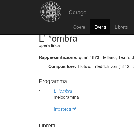
Corago
Opere
Eventi
Libretti
L' *ombra
opera lirica
Rappresentazione:
quar. 1873 - Milano, Teatro
Compositore:
Flotow, Friedrich von (1812 -
Programma
1
L' *ombra
melodramma
Interpreti
Libretti