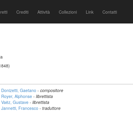
retti
Crediti
Attività
Collezioni
Link
Contatti
la
/1848)
Donizetti, Gaetano
-
compositore
Royer, Alphonse
-
librettista
Vaëz, Gustave
-
librettista
Jannetti, Francesco
-
traduttore