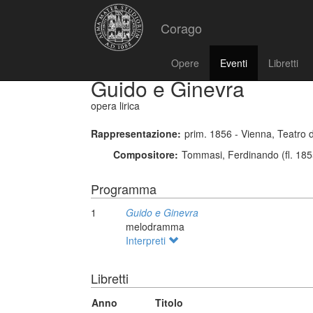
Corago
Opere
Eventi
Libretti
Guido e Ginevra
opera lirica
Rappresentazione:
prim. 1856 - Vienna, Teatro d
Compositore:
Tommasi, Ferdinando (fl. 185
Programma
1
Guido e Ginevra
melodramma
Interpreti
Libretti
Anno
Titolo