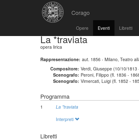
Corago
Opere
Eventi
Libretti
La *traviata
opera lirica
Rappresentazione:
aut. 1856 - Milano, Teatro a
Compositore:
Verdi, Giuseppe (10/10/1813 
Scenografo:
Peroni, Filippo (fl. 1836 - 186
Scenografo:
Vimercati, Luigi (fl. 1852 - 18
Programma
1
La *traviata
Interpreti
Libretti