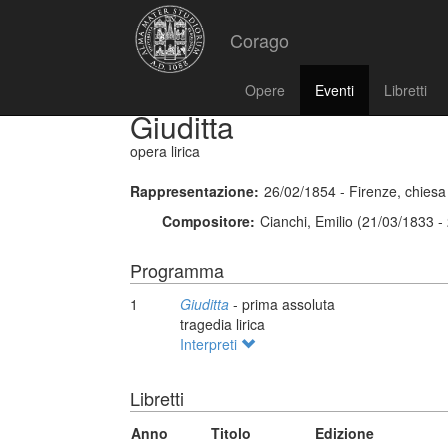
Corago
Opere
Eventi
Libretti
Giuditta
opera lirica
Rappresentazione:
26/02/1854 - Firenze, chiesa
Compositore:
Cianchi, Emilio (21/03/1833 -
Programma
1
Giuditta
- prima assoluta
tragedia lirica
Interpreti
Libretti
Anno
Titolo
Edizione