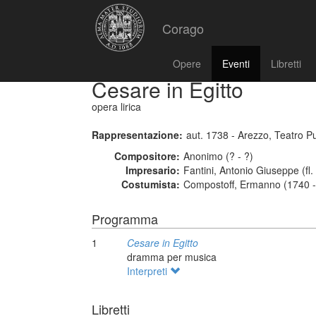
Corago
Opere
Eventi
Libretti
Cesare in Egitto
opera lirica
Rappresentazione:
aut. 1738 - Arezzo, Teatro P
Compositore:
Anonimo (? - ?)
Impresario:
Fantini, Antonio Giuseppe (fl
Costumista:
Compostoff, Ermanno (1740 -
Programma
1
Cesare in Egitto
dramma per musica
Interpreti
Libretti