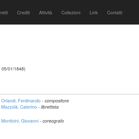
retti
Crediti
Attività
Collezioni
Link
Contatti
- 05/01/1848)
Orlandi, Ferdinando
-
compositore
Mazzolà, Caterino
-
librettista
Monticini, Giovanni
-
coreografo