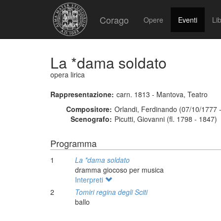
Corago
Opere
Eventi
Lib
La *dama soldato
opera lirica
Rappresentazione:
carn. 1813 - Mantova, Teatro
Compositore:
Orlandi, Ferdinando (07/10/1777 
Scenografo:
Picutti, Giovanni (fl. 1798 - 1847)
Programma
1
La *dama soldato
dramma giocoso per musica
Interpreti
2
Tomiri regina degli Sciti
ballo