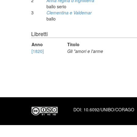
2
Anna regina d'Inghilterra
ballo serio
3
Clementina e Valdemar
ballo
Libretti
Anno
Titolo
[1820]
Gli *amori e l'arme
DOI:
10.6092/UNIBO/CORAGO