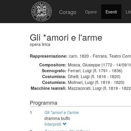
Corago
Opere
Eventi
Lib
Gli *amori e l'arme
opera lirica
Rappresentazione:
carn. 1820 - Ferrara, Teatro Co
Compositore:
Mosca, Giuseppe (1772 - 14/09/1
Scenografo:
Ferrari, Luigi (fl. 1791 - 1836)
Costumista:
Ghelli, Luigi (fl. 1816 - 1820)
Costumista:
Molinari, Luigi (fl. 1819 - 1820)
Macchine teatrali:
Mazzacorati, Luigi (fl. 1819 - 1822
Programma
1
Gli *amori e l'arme
dramma buffo
Interpreti