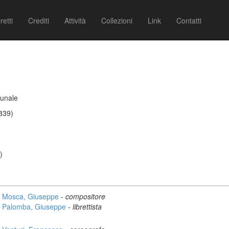
retti
Crediti
Attività
Collezioni
Link
Contatti
munale
839)
)
Mosca, Giuseppe
-
compositore
Palomba, Giuseppe
-
librettista