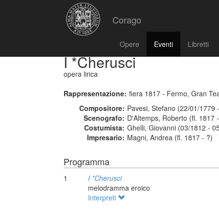
Corago
Opere
Eventi
Libretti
I *Cherusci
opera lirica
Rappresentazione:
fiera 1817 - Fermo, Gran Te
Compositore:
Pavesi, Stefano (22/01/1779 
Scenografo:
D'Altemps, Roberto (fl. 1817 -
Costumista:
Ghelli, Giovanni (03/1812 - 0
Impresario:
Magni, Andrea (fl. 1817 - ?)
Programma
1
I *Cherusci
melodramma eroico
Interpreti