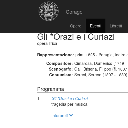
Corago
Opere
Eventi
Libretti
Gli *Orazi e i Curiazi
opera lirica
Rappresentazione:
prim. 1825 - Perugia, teatro 
Compositore:
Cimarosa, Domenico (1749 - 
Scenografo:
Galli Bibiena, Filippo (fl. 1807
Costumista:
Sereni, Sereno (1807 - 1839)
Programma
1
Gli *Orazi e i Curiazi
tragedia per musica
Interpreti