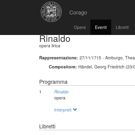
Corago
Opere
Eventi
Libretti
Rinaldo
opera lirica
Rappresentazione:
27/11/1715 - Amburgo, The
Compositore:
Händel, Georg Friedrich (23/
Programma
1
Rinaldo
opera
Interpreti
Libretti