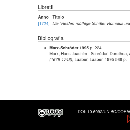
Libretti
Anno
Titolo
[1724]
Die *Helden-müthige Schäfer Romulus u
Bibliografia
Marx-Schröder 1995
p. 224
Marx, Hans Joachim - Schröder, Dorothea,
(1678-1748),
Laaber, Laaber, 1995 566 p.
DOI:
10.6092/UNIBO/COR