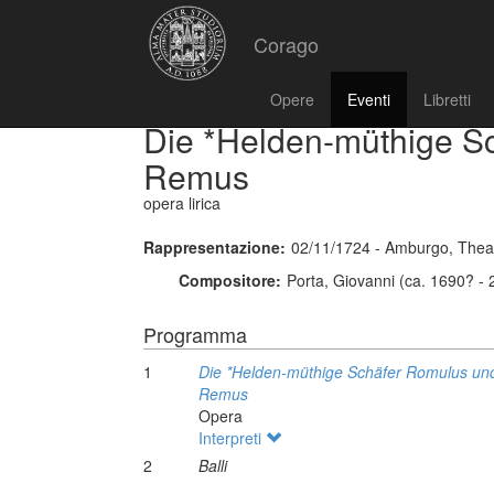
Corago
Opere
Eventi
Libretti
Die *Helden-müthige S
Remus
opera lirica
Rappresentazione:
02/11/1724 - Amburgo, The
Compositore:
Porta, Giovanni (ca. 1690? -
Programma
1
Die *Helden-müthige Schäfer Romulus un
Remus
Opera
Interpreti
2
Balli