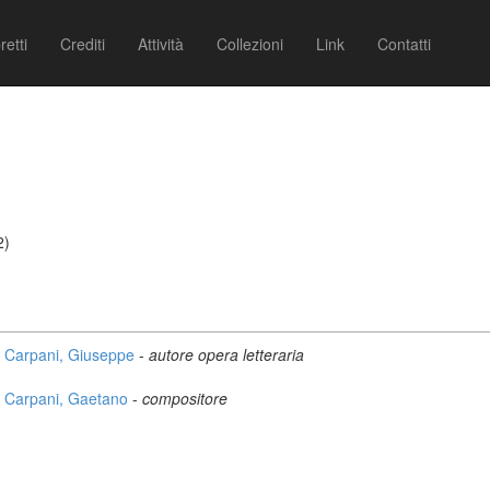
retti
Crediti
Attività
Collezioni
Link
Contatti
2)
Carpani, Giuseppe
-
autore opera letteraria
Carpani, Gaetano
-
compositore