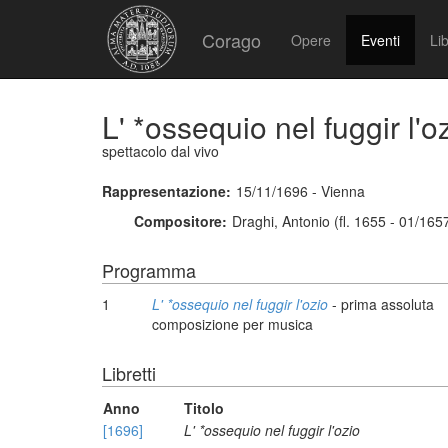
Corago
Opere
Eventi
Lib
L' *ossequio nel fuggir l'o
spettacolo dal vivo
Rappresentazione:
15/11/1696 - Vienna
Compositore:
Draghi, Antonio (fl. 1655 - 01/165
Programma
1
L' *ossequio nel fuggir l'ozio
- prima assoluta
composizione per musica
Libretti
Anno
Titolo
[1696]
L' *ossequio nel fuggir l'ozio