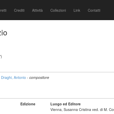
retti
Crediti
Attività
Collezioni
Link
Contatti
zio
7)
Draghi, Antonio
-
compositore
Edizione
Luogo ed Editore
Vienna, Susanna Cristina ved. di M. C