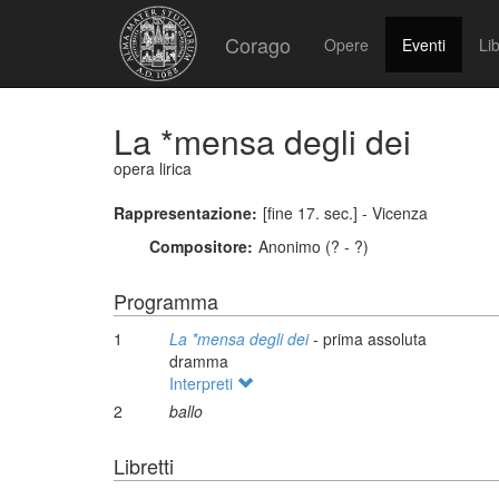
Corago
Opere
Eventi
Lib
La *mensa degli dei
opera lirica
Rappresentazione:
[fine 17. sec.] - Vicenza
Compositore:
Anonimo (? - ?)
Programma
1
La *mensa degli dei
- prima assoluta
dramma
Interpreti
2
ballo
Libretti