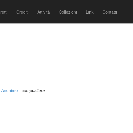
retti
Crediti
Attività
Collezioni
Link
Contatti
Anonimo
-
compositore