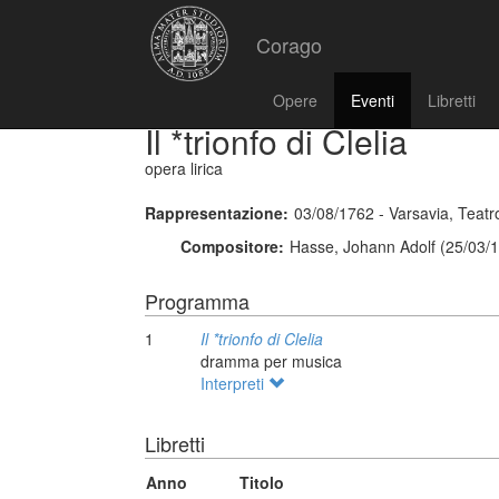
Corago
Opere
Eventi
Libretti
Il *trionfo di Clelia
opera lirica
Rappresentazione:
03/08/1762 - Varsavia, Teatr
Compositore:
Hasse, Johann Adolf (25/03/1
Programma
1
Il *trionfo di Clelia
dramma per musica
Interpreti
Libretti
Anno
Titolo