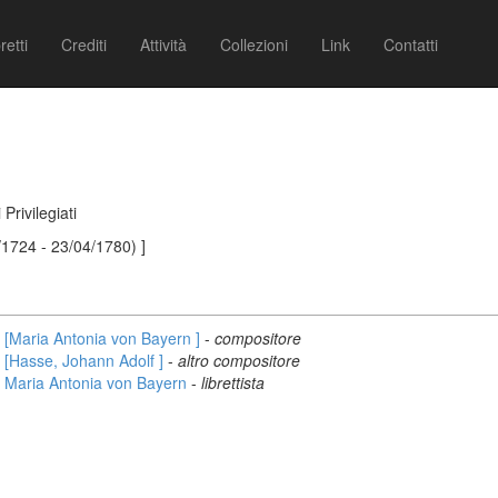
retti
Crediti
Attività
Collezioni
Link
Contatti
Privilegiati
/1724 - 23/04/1780) ]
[Maria Antonia von Bayern ]
-
compositore
[Hasse, Johann Adolf ]
-
altro compositore
Maria Antonia von Bayern
-
librettista