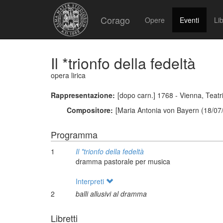
Corago
Opere
Eventi
Lib
Il *trionfo della fedeltà
opera lirica
Rappresentazione:
[dopo carn.] 1768 - Vienna, Teatri 
Compositore:
[Maria Antonia von Bayern (18/07
Programma
1
Il *trionfo della fedeltà
dramma pastorale per musica
Interpreti
2
balli allusivi al dramma
Libretti