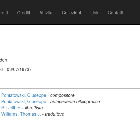
retti
Crediti
Attività
Collezioni
Link
Contatti
rden
6 - 03/07/1873)
Poniatowski, Giuseppe
-
compositore
Poniatowski, Giuseppe
-
antecedente bibliografico
Rizzelli, F.
-
librettista
Williams, Thomas J.
-
traduttore