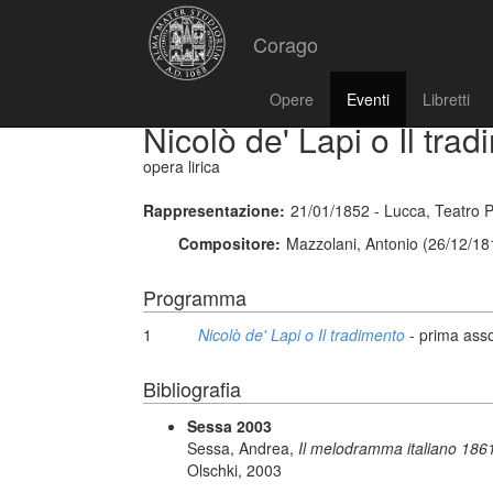
Corago
Opere
Eventi
Libretti
Nicolò de' Lapi o Il tra
opera lirica
Rappresentazione:
21/01/1852 - Lucca, Teatro 
Compositore:
Mazzolani, Antonio (26/12/18
Programma
1
Nicolò de' Lapi o Il tradimento
- prima asso
Bibliografia
Sessa 2003
Sessa, Andrea,
Il melodramma italiano 1861
Olschki, 2003