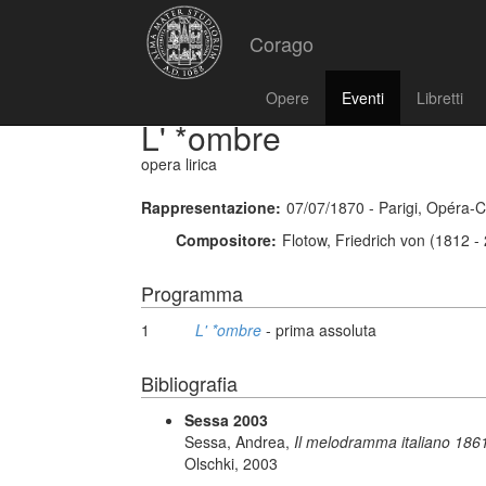
Corago
Opere
Eventi
Libretti
L' *ombre
opera lirica
Rappresentazione:
07/07/1870 - Parigi, Opéra-
Compositore:
Flotow, Friedrich von (1812 -
Programma
1
L' *ombre
- prima assoluta
Bibliografia
Sessa 2003
Sessa, Andrea,
Il melodramma italiano 1861
Olschki, 2003