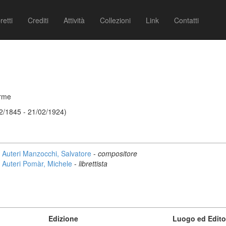
retti
Crediti
Attività
Collezioni
Link
Contatti
erme
12/1845 - 21/02/1924)
Auteri Manzocchi, Salvatore
-
compositore
Auteri Pomàr, Michele
-
librettista
Edizione
Luogo ed Edito