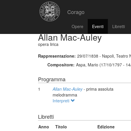
Corago
Opere
Eventi
Libretti
Allan Mac-Auley
opera lirica
Rappresentazione:
29/07/1838 - Napoli, Teatro
Compositore:
Aspa, Mario (17/10/1797 - 14
Programma
1
Allan Mac-Auley
- prima assoluta
melodramma
Interpreti
Libretti
Anno
Titolo
Edizione