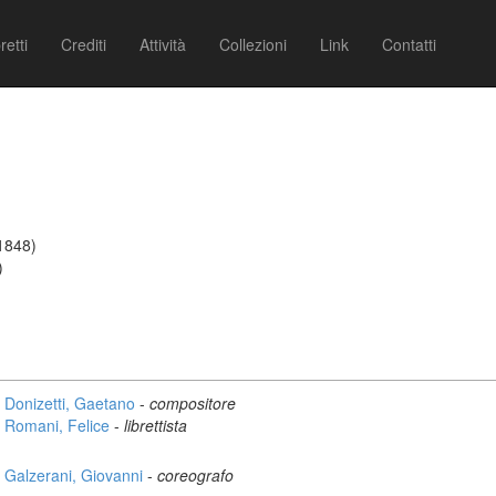
retti
Crediti
Attività
Collezioni
Link
Contatti
/1848)
)
Donizetti, Gaetano
-
compositore
Romani, Felice
-
librettista
Galzerani, Giovanni
-
coreografo