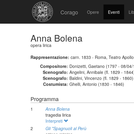
Corago
Opere
Eventi
Lib
Anna Bolena
opera lirica
Rappresentazione:
carn. 1833 - Roma, Teatro Apollo
Compositore:
Donizetti, Gaetano (1797 - 08/04
Scenografo:
Angelini, Annibale (fl. 1829 - 1844
Scenografo:
Baldini, Vincenzo (fl. 1829 - 1860)
Costumista:
Ghelli, Antonio (1830 - 1846)
Programma
1
Anna Bolena
tragedia lirica
Interpreti
2
Gli *Spagnuoli al Perù