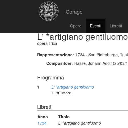
Corago
Opere
Eventi
Libretti
L' *artigiano gentiluomo
opera lirica
Rappresentazione:
1734 - San Pietroburgo, Teat
Compositore:
Hasse, Johann Adolf (25/03/1
Programma
1
L' *artigiano gentiluomo
intermezzo
Libretti
Anno
Titolo
1734
L' *artigiano gentiluomo