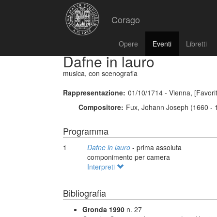
Corago
Opere
Eventi
Libretti
Dafne in lauro
musica, con scenografia
Rappresentazione:
01/10/1714 - Vienna, [Favori
Compositore:
Fux, Johann Joseph (1660 - 
Programma
1
Dafne in lauro
- prima assoluta
componimento per camera
Interpreti
Bibliografia
Gronda 1990
n. 27