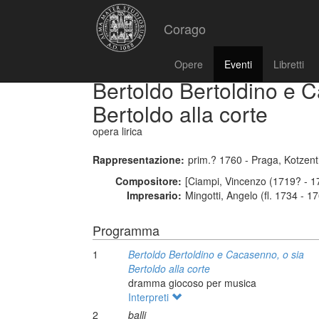
Corago
Opere
Eventi
Libretti
Bertoldo Bertoldino e 
Bertoldo alla corte
opera lirica
Rappresentazione:
prim.? 1760 - Praga, Kotzen
Compositore:
[Ciampi, Vincenzo (1719? - 1
Impresario:
Mingotti, Angelo (fl. 1734 - 1
Programma
1
Bertoldo Bertoldino e Cacasenno, o sia
Bertoldo alla corte
dramma giocoso per musica
Interpreti
2
balli