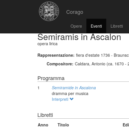
Corago
Opere
Eventi
Libretti
Semiramis in Ascalon
opera lirica
Rappresentazione:
fiera d'estate 1736 - Brauns
Compositore:
Caldara, Antonio (ca. 1670 -
Programma
1
Semiramide in Ascalona
dramma per musica
Interpreti
Libretti
Anno
Titolo
Ed