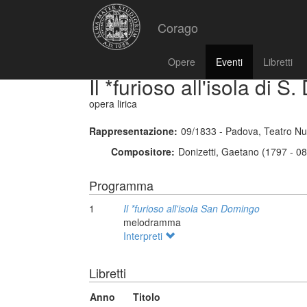
Corago
Opere
Eventi
Libretti
Il *furioso all'isola di 
opera lirica
Rappresentazione:
09/1833 - Padova, Teatro N
Compositore:
Donizetti, Gaetano (1797 - 0
Programma
1
Il *furioso all'isola San Domingo
melodramma
Interpreti
Libretti
Anno
Titolo