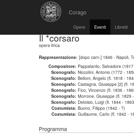
Corago
Opere
Eventi
Libretti
Il *corsaro
opera lirica
Rappresentazione:
[dopo carn.] 1846 - Napoli, 
Compositore:
Pappalardo, Salvadore (1817
Scenografo:
Niccolini, Antonio (1772 - 185
Scenografo:
Belloni, Angelo (fl. 1818 - 184
Scenografo:
Castagna, Giuseppe [2] (fl. 1
Scenografo:
Fico, Vincenzo (fl. 1836 - 186
Scenografo:
Morrone, Giuseppe (fl. 1829 
Scenografo:
Deloisio, Luigi (fl. 1844 - 186
Costumista:
Buono, Filippo (1842 - ?)
Costumista:
Guillaume, Carlo (fl. 1842 - 1
Programma