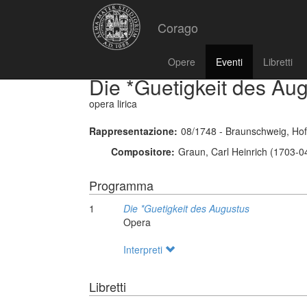
Corago
Opere
Eventi
Libretti
Die *Guetigkeit des Au
opera lirica
Rappresentazione:
08/1748 - Braunschweig, Hof
Compositore:
Graun, Carl Heinrich (1703-0
Programma
1
Die *Guetigkeit des Augustus
Opera
Interpreti
Libretti