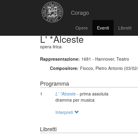
Corago
Opere
Eventi
Libretti
L' *Alceste
opera lirica
Rappresentazione:
1681 - Hannover, Teatro
Compositore:
Fiocco, Pietro Antonio (03/02
Programma
1
L' *Alceste
- prima assoluta
dramma per musica
Interpreti
Libretti