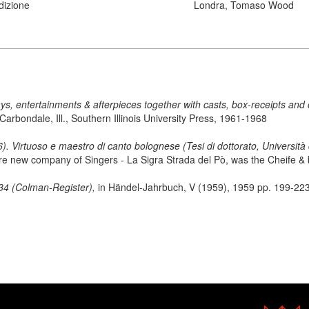
dizione
Londra, Tomaso Wood
s, entertainments & afterpieces together with casts, box-receipts and
Carbondale, Ill., Southern Illinois University Press, 1961-1968
. Virtuoso e maestro di canto bolognese (Tesi di dottorato, Università
re new company of Singers - La Sigra Strada del Pò, was the Cheife & b
34 (Colman-Register),
in Händel-Jahrbuch, V (1959), 1959 pp. 199-22