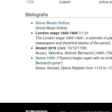
1729
Lotario
prima e
Bibliografia
Grove Music Online
:
Grove Music Online,
London stage 1660-1800
3:1:21
The London stage 1660-1800 : a calendar of play
newspapers and theatrical diaries of the period,
Anzani 2018
(data: 13/12/1729)
Anzani, Valentina,
Antonio Bernacchi (1685-1756)
Sasse 1959
: ("Opera’s began again with an enti
Bernacchi gone")
Sasse, Konrad,
Opera Register from 1712 to 17