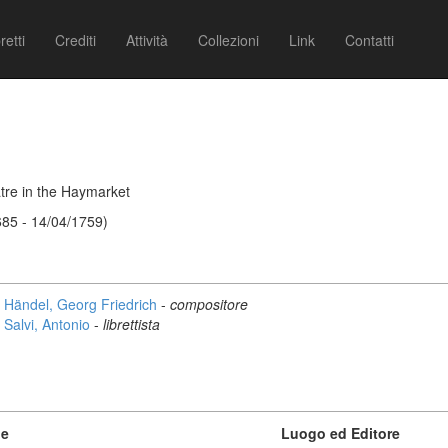
retti
Crediti
Attività
Collezioni
Link
Contatti
tre in the Haymarket
685 - 14/04/1759)
Händel, Georg Friedrich
-
compositore
Salvi, Antonio
-
librettista
ne
Luogo ed Editore