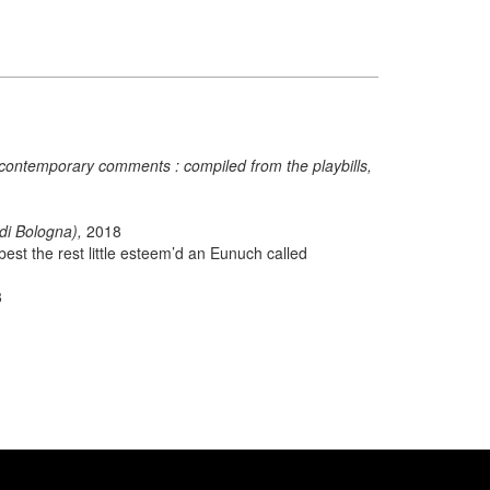
 contemporary comments : compiled from the playbills,
 di Bologna),
2018
est the rest little esteem’d an Eunuch called
3