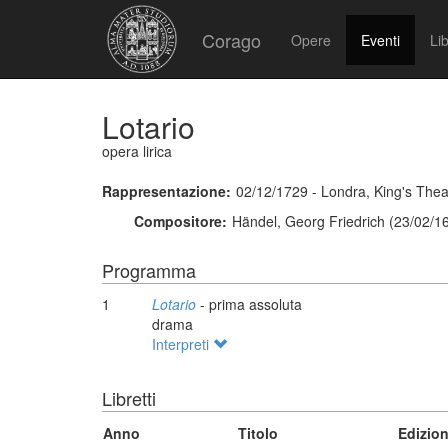
Corago
Opere
Eventi
Lib
Lotario
opera lirica
Rappresentazione:
02/12/1729 - Londra, King's Thea
Compositore:
Händel, Georg Friedrich (23/02/1
Programma
1
Lotario
- prima assoluta
drama
Interpreti
Libretti
Anno
Titolo
Edizio