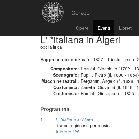
Corago
Opere
Eventi
Libretti
L' *italiana in Algeri
opera lirica
Rappresentazione:
carn. 1827 - Trieste, Teatro
Compositore:
Rossini, Gioachino (1792 - 1
Scenografo:
Pupilli, Pietro (fl. 1806 - 1854)
Macchine teatrali:
Bergamin, Angelo (fl. 1826 - 
Costumista:
Zanella, Giovanni (fl. 1848 - 
Costumista:
Pomiati, Giuseppe (fl. 1825 -
Programma
1
L' *italiana in Algeri
dramma giocoso per musica
Interpreti