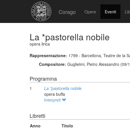
Corago
Opere
Eventi
Lib
La *pastorella nobile
opera lirica
Rappresentazione:
1799 - Barcellona, Teatre de la 
Compositore:
Guglielmi, Pietro Alessandro (09/
Programma
1
La *pastorella nobile
opera buffa
Interpreti
Libretti
Anno
Titolo