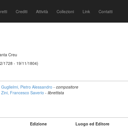
retti
Crediti
Attività
Collezioni
Link
Contatti
Santa Creu
12/1728 - 19/11/1804)
Guglielmi, Pietro Alessandro
-
compositore
Zini, Francesco Saverio
-
librettista
Edizione
Luogo ed Editore