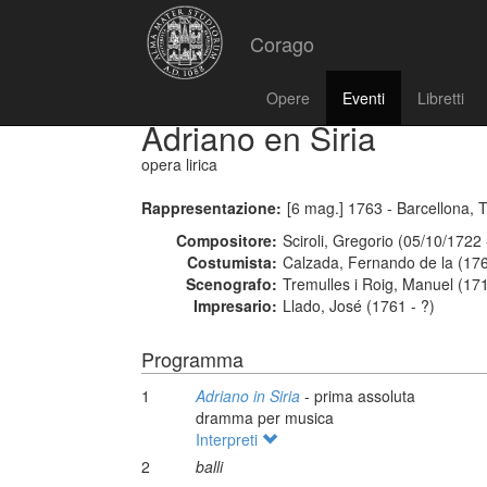
Corago
Opere
Eventi
Libretti
Adriano en Siria
opera lirica
Rappresentazione:
[6 mag.] 1763 - Barcellona, 
Compositore:
Sciroli, Gregorio (05/10/1722
Costumista:
Calzada, Fernando de la (176
Scenografo:
Tremulles i Roig, Manuel (17
Impresario:
Llado, José (1761 - ?)
Programma
1
Adriano in Siria
- prima assoluta
dramma per musica
Interpreti
2
balli